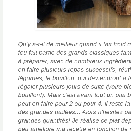
Qu'y a-t-il de meilleur quand il fait froid
feu fait partie des grands cla
ssiques fami
à préparer, avec de nombreu
x
ingrédient
en faire plusieurs repas successifs, réuti
légumes, le bouillon, qui deviendront à l
régaler plusieurs j
ours de suite (voire b
bouill
o
n!).
Mais c'est avant tout un plat 
peu
t en faire pour 2 ou pour 4, il reste 
des grandes tablées... Alors n'hé
sitez pa
grandes quantités! Je
réalise ce plat de
peu amélioré ma recette
en fonction de