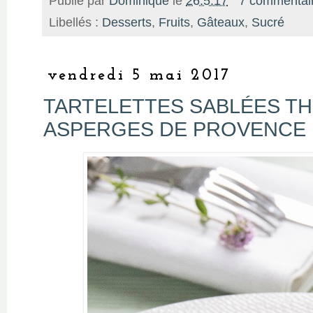
Publié par
Dominique
le
26.5.17
7 commentai
Libellés :
Desserts
,
Fruits
,
Gâteaux
,
Sucré
vendredi 5 mai 2017
TARTELETTES SABLÉES T
ASPERGES DE PROVENCE E